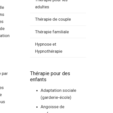
adultes
lle
ans
Thérapie de couple
es
 de
Thérapie familiale
ation
Hypnose et
Hypnothérapie
Thérapie pour des
e par
enfants
es
Adaptation sociale
e
(garderie-école)
ous
Angoisse de