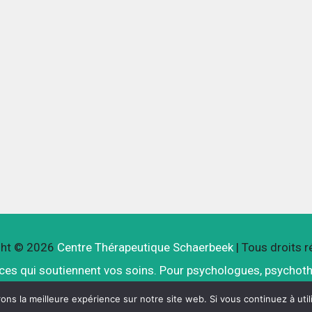
ht © 2026 
Centre Thérapeutique Schaerbeek
 | Tous droits 
ices qui soutiennent vos soins. Pour psychologues, psychot
RGPD – Politique de Protection de la Vie Privée
ns la meilleure expérience sur notre site web. Si vous continuez à util