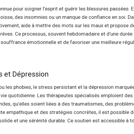
nue pour soigner l’esprit et guérir les blessures passées. E
goisse, des insomnies ou un manque de confiance en soi. D
ctivement, aide à mettre des mots sur les maux et propose d
s rêves. Ce processus, souvent hebdomadaire et d’une durée
souffrance émotionnelle et de favoriser une meilleure régul
s et Dépression
ou les phobies, le stress persistant et la dépression marqué
vie quotidienne. Les thérapeutes spécialisés emploient des
ondes, qu’elles soient liées à des traumatismes, des problèm
e empathique et des stratégies concrètes, il est possible d
olide et une sérénité durable. Ce soutien est accessible à t