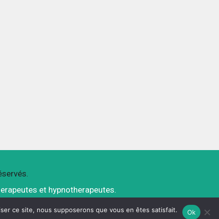
réservés.
herapeutes et hypnotherapeutes.
iser ce site, nous supposerons que vous en êtes satisfait.
Ok