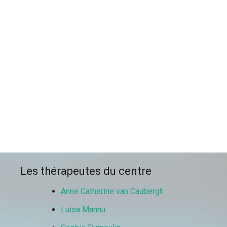
centre thérapeutique schaerbeek
centre thérapeutique schaerbeek
Thérapie bruxelles
Centre thérapeutique
schaerbeek
tout d’abord, ainsi,
notamment
Et, de même que, sans
compter que, ainsi que, ensuite, voire,
d’ailleurs, encore, de plus, quant à, non
seulement, mais encore, de surcroît, en
outre
Les thérapeutes du centre
Anne Catherine van Caubergh
Luisa Mannu